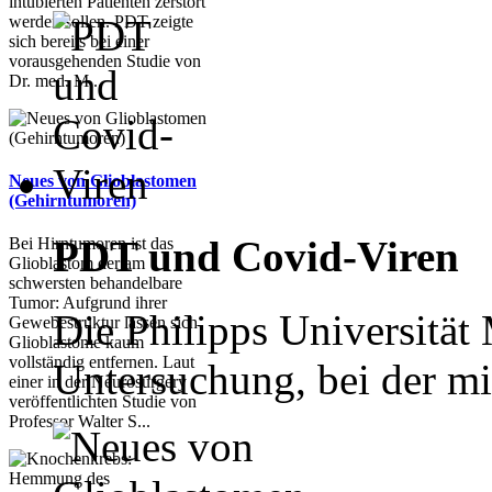
intubierten Patienten zerstört
werden sollen. PDT zeigte
sich bereits bei einer
vorausgehenden Studie von
Dr. med. M...
Neues von Glioblastomen
(Gehirntumoren)
PDT und Covid-Viren
Bei Hirntumoren ist das
Glioblastom der am
schwersten behandelbare
Tumor: Aufgrund ihrer
Die Philipps Universität
Gewebestruktur lassen sich
Glioblastome kaum
vollständig entfernen. Laut
Untersuchung, bei der mit
einer in der Neurosurgery
veröffentlichten Studie von
Professor Walter S...