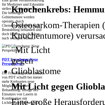
Eine große Herausforderung
für Mediziner und Erkrankte
Knochenkrebs: Hemmun
stellen Glioblastome dar.
Die bösartigen
Gehirntumore werden
operativ, durch
Osteosarkom-Therapien (h
Chemotherapie oder auch
Bestrahlung behandelt und
Knochentumore) verursach
doch kehren sie oft schon
nach wenigen Mona...
PDT Forschung: Neue
Perspektiven
Die Forschung beim Einsatz
von PDT schafft bei immer
mehr Krebsarten neue
Mit Licht gegen Gliobl
Möglichkeiten der
Behandlung. Infolge des
Einsatzes von Lasern in
Kombination mit
Eine große Herausforder
Lichtleitfasern lassen sich