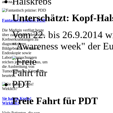
aus na...
Unterschätzt: Kopf-Hal
Fantastisch präzise: PDD
Die Medizin verfügt heute
Vom 22. bis 26.9.2014 wi
über zahlreichte Methoden,
Krebserkrankungen zu
"Awareness week" der Eu
diagnostizieren.
Bildgebende Verfahren,
Endoskopie sowie
Laboruntersuchungen
reichen jedoch nicht aus, um
die Ausbreitung von
Tumorzellen im Körper zu
beurtei...
Freie Fahrt für PDT
Sie haben Krebs!
Wirklich?
Viele Patienten, die von