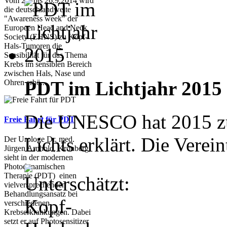
Vom 22. bis 26.9.2014 wird
die deutschlandweite
"Awareness week" der
Europeen Head and Neck
Society (EHNS) zu Kopf-
Hals-Tumoren die
Sensibilität für das Thema
Krebs im sensiblen Bereich
zwischen Hals, Nase und
PDT im Lichtjahr 2015
Ohren erhö...
Die UNESCO hat 2015 zum
Freie Fahrt für PDT
Lichts erklärt. Die Verein
Der Urologe Dr. med.
Jürgen Arnhold, Kronberg,
sieht in der modernen
Photodynamischen
Therapie (PDT) einen
vielversprechenden
Behandlungsansatz bei
verschiedenen
Krebserkrankungen. Dabei
setzt er auf Photosensitizer