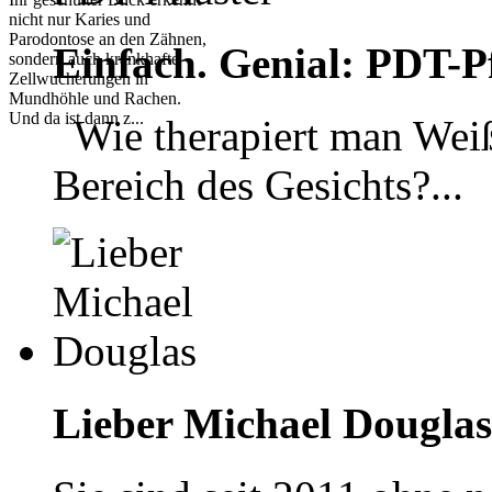
nicht nur Karies und
Parodontose an den Zähnen,
Einfach. Genial: PDT-Pf
sondern auch krankhafte
Zellwucherungen in
Mundhöhle und Rachen.
Und da ist dann z...
Wie therapiert man Weiß
Bereich des Gesichts?...
Lieber Michael Douglas