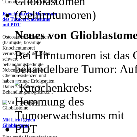
Knochenkrebs: Hemmung
des Tumoerwachstums
mit PDT
Neues von Glioblastomen
Osteosarkom-Therapien
(häufigste, bösartige
Knochentumore)
Bei Hirntumoren ist das 
verursachen in der Regel
schwere
behandlungsbedingte
behandelbare Tumor: Aufg
Nebenwirkungen bzw.
Chemoresistenzen und
haben geringe Erfolgsraten.
Daher sind alternative
Behandlungsmöglichkei...
Mit Licht gegen
Glioblastome