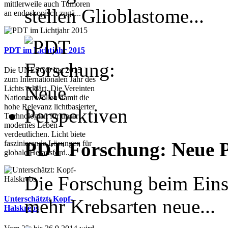
mittlerweile auch Tumoren
stellen Glioblastome...
an endoskopisch zugä...
PDT im Lichtjahr 2015
Die UNESCO hat 2015
zum Internationalen Jahr des
Lichts erklärt. Die Vereinten
Nationen wollen damit die
hohe Relevanz lichtbasierter
Technologien für unser
modernes Leben
verdeutlichen. Licht biete
PDT Forschung: Neue Pe
faszinierende Lösungen für
globale Herausford...
Die Forschung beim Eins
Unterschätzt: Kopf-
mehr Krebsarten neue...
Halskrebs