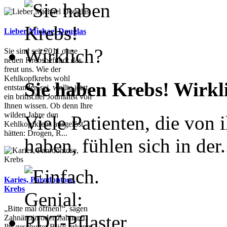
Lieber Michael Douglas
Sie sind seit 2011 ohne
neuen Krebsbefund: das
freut uns. Wie der
Kehlkopfkrebs wohl
Sie haben Krebs! Wirkl
entstanden sei, wollte jetzt
ein britischer Journalist von
Ihnen wissen. Ob denn Ihre
wilden Jahre den
Viele Patienten, die von 
Kehlkopfkrebs ausgelöst
hätten: Drogen, R...
haben, fühlen sich in der.
Karies, Parodontose,
Krebs
„Bitte mal öffnen!“, sagen
Zahnärztin oder Zahnarzt.
Ihr geschulter Blick erkennt