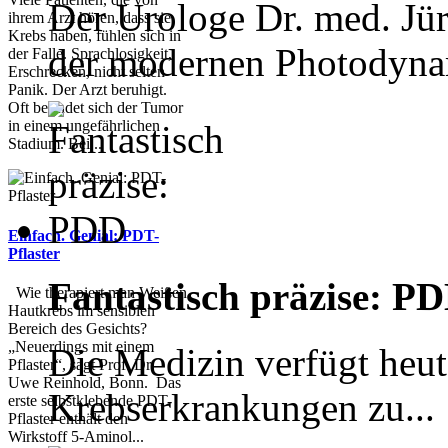
Der Urologe Dr. med. Jür
ihrem Arzt hören, dass sie
Krebs haben, fühlen sich in
der modernen Photodyna
der Falle. Sprachlosigkeit,
Erschrecken, nicht selten
Panik. Der Arzt beruhigt.
Oft befindet sich der Tumor
in einem ungefährlichen
Stadium. Bei...
Einfach. Genial: PDT-
Pflaster
Fantastisch präzise: P
Wie therapiert man Weißen
Hautkrebs im sensiblen
Bereich des Gesichts?
„Neuerdings mit einem
Die Medizin verfügt heut
Pflaster“, sagt Prof. Dr.
Uwe Reinhold, Bonn. Das
Krebserkrankungen zu...
erste selbstklebende PDT-
Pflaster enthält den
Wirkstoff 5-Aminol...