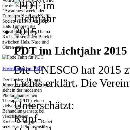
Vom 22. bis 26.9.2014 wird
die deutschlandweite
"Awareness week" der
Europeen Head and Neck
Society (EHNS) zu Kopf-
Hals-Tumoren die
Sensibilität für das Thema
Krebs im sensiblen Bereich
zwischen Hals, Nase und
PDT im Lichtjahr 2015
Ohren erhö...
Die UNESCO hat 2015 zum
Freie Fahrt für PDT
Lichts erklärt. Die Verein
Der Urologe Dr. med.
Jürgen Arnhold, Kronberg,
sieht in der modernen
Photodynamischen
Therapie (PDT) einen
vielversprechenden
Behandlungsansatz bei
verschiedenen
Krebserkrankungen. Dabei
setzt er auf Photosensitizer