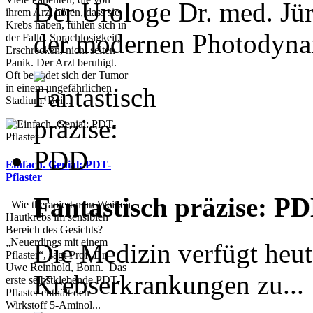
Der Urologe Dr. med. Jür
ihrem Arzt hören, dass sie
Krebs haben, fühlen sich in
der modernen Photodyna
der Falle. Sprachlosigkeit,
Erschrecken, nicht selten
Panik. Der Arzt beruhigt.
Oft befindet sich der Tumor
in einem ungefährlichen
Stadium. Bei...
Einfach. Genial: PDT-
Pflaster
Fantastisch präzise: P
Wie therapiert man Weißen
Hautkrebs im sensiblen
Bereich des Gesichts?
„Neuerdings mit einem
Die Medizin verfügt heut
Pflaster“, sagt Prof. Dr.
Uwe Reinhold, Bonn. Das
Krebserkrankungen zu...
erste selbstklebende PDT-
Pflaster enthält den
Wirkstoff 5-Aminol...