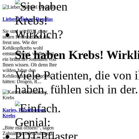
Lieber Michael Douglas
Sie sind seit 2011 ohne
neuen Krebsbefund: das
freut uns. Wie der
Kehlkopfkrebs wohl
Sie haben Krebs! Wirkl
entstanden sei, wollte jetzt
ein britischer Journalist von
Ihnen wissen. Ob denn Ihre
wilden Jahre den
Viele Patienten, die von 
Kehlkopfkrebs ausgelöst
hätten: Drogen, R...
haben, fühlen sich in der.
Karies, Parodontose,
Krebs
„Bitte mal öffnen!“, sagen
Zahnärztin oder Zahnarzt.
Ihr geschulter Blick erkennt