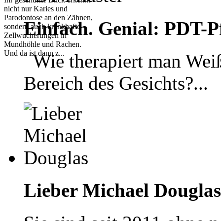
nicht nur Karies und
Parodontose an den Zähnen,
Einfach. Genial: PDT-Pf
sondern auch krankhafte
Zellwucherungen in
Mundhöhle und Rachen.
Und da ist dann z...
Wie therapiert man Weiß
Bereich des Gesichts?...
Lieber Michael Douglas