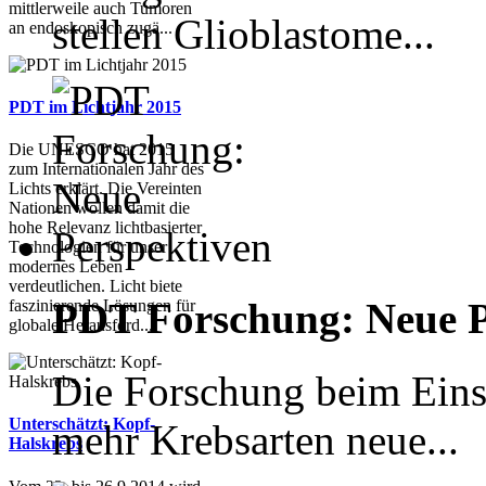
mittlerweile auch Tumoren
stellen Glioblastome...
an endoskopisch zugä...
PDT im Lichtjahr 2015
Die UNESCO hat 2015
zum Internationalen Jahr des
Lichts erklärt. Die Vereinten
Nationen wollen damit die
hohe Relevanz lichtbasierter
Technologien für unser
modernes Leben
verdeutlichen. Licht biete
PDT Forschung: Neue Pe
faszinierende Lösungen für
globale Herausford...
Die Forschung beim Eins
Unterschätzt: Kopf-
mehr Krebsarten neue...
Halskrebs