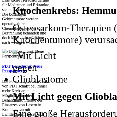
Eine große Herausforderung
für Mediziner und Erkrankte
Knochenkrebs: Hemmun
stellen Glioblastome dar.
Die bösartigen
Gehirntumore werden
operativ, durch
Osteosarkom-Therapien (h
Chemotherapie oder auch
Bestrahlung behandelt und
Knochentumore) verursach
doch kehren sie oft schon
nach wenigen Mona...
PDT Forschung: Neue
Perspektiven
Die Forschung beim Einsatz
von PDT schafft bei immer
mehr Krebsarten neue
Mit Licht gegen Gliobl
Möglichkeiten der
Behandlung. Infolge des
Einsatzes von Lasern in
Kombination mit
Eine große Herausforder
Lichtleitfasern lassen sich