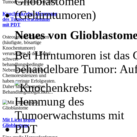
Knochenkrebs: Hemmung
des Tumoerwachstums
mit PDT
Neues von Glioblastomen
Osteosarkom-Therapien
(häufigste, bösartige
Knochentumore)
Bei Hirntumoren ist das 
verursachen in der Regel
schwere
behandlungsbedingte
behandelbare Tumor: Aufg
Nebenwirkungen bzw.
Chemoresistenzen und
haben geringe Erfolgsraten.
Daher sind alternative
Behandlungsmöglichkei...
Mit Licht gegen
Glioblastome