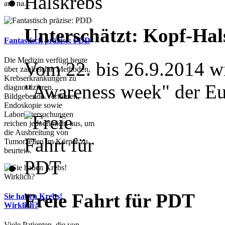
aus na...
Unterschätzt: Kopf-Hal
Fantastisch präzise: PDD
Die Medizin verfügt heute
Vom 22. bis 26.9.2014 wi
über zahlreichte Methoden,
Krebserkrankungen zu
"Awareness week" der Eu
diagnostizieren.
Bildgebende Verfahren,
Endoskopie sowie
Laboruntersuchungen
reichen jedoch nicht aus, um
die Ausbreitung von
Tumorzellen im Körper zu
beurtei...
Freie Fahrt für PDT
Sie haben Krebs!
Wirklich?
Viele Patienten, die von