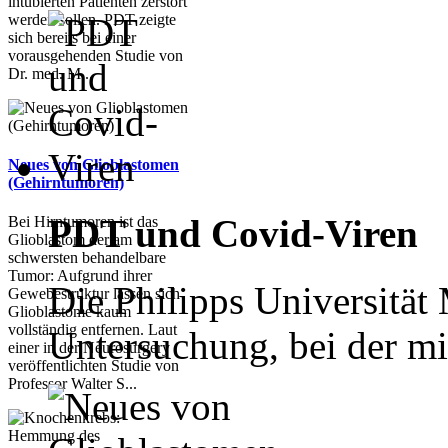
intubierten Patienten zerstört
werden sollen. PDT zeigte
sich bereits bei einer
vorausgehenden Studie von
Dr. med. M...
Neues von Glioblastomen
(Gehirntumoren)
PDT und Covid-Viren
Bei Hirntumoren ist das
Glioblastom der am
schwersten behandelbare
Tumor: Aufgrund ihrer
Die Philipps Universität
Gewebestruktur lassen sich
Glioblastome kaum
vollständig entfernen. Laut
Untersuchung, bei der mit
einer in der Neurosurgery
veröffentlichten Studie von
Professor Walter S...