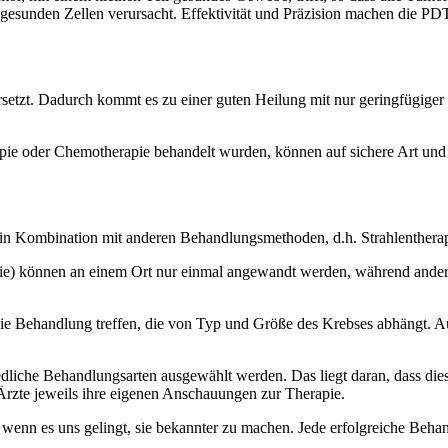
gesunden Zellen verursacht. Effektivität und Präzision machen die PD
rsetzt. Dadurch kommt es zu einer guten Heilung mit nur geringfügige
erapie oder Chemotherapie behandelt wurden, können auf sichere Art u
n Kombination mit anderen Behandlungsmethoden, d.h. Strahlentherapi
pie) können an einem Ort nur einmal angewandt werden, während ander
e Behandlung treffen, die von Typ und Größe des Krebses abhängt. Au
hiedliche Behandlungsarten ausgewählt werden. Das liegt daran, dass d
zte jeweils ihre eigenen Anschauungen zur Therapie.
nn es uns gelingt, sie bekannter zu machen. Jede erfolgreiche Behandl