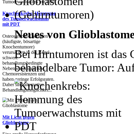
Knochenkrebs: Hemmung
des Tumoerwachstums
mit PDT
Neues von Glioblastomen
Osteosarkom-Therapien
(häufigste, bösartige
Knochentumore)
Bei Hirntumoren ist das 
verursachen in der Regel
schwere
behandlungsbedingte
behandelbare Tumor: Aufg
Nebenwirkungen bzw.
Chemoresistenzen und
haben geringe Erfolgsraten.
Daher sind alternative
Behandlungsmöglichkei...
Mit Licht gegen
Glioblastome