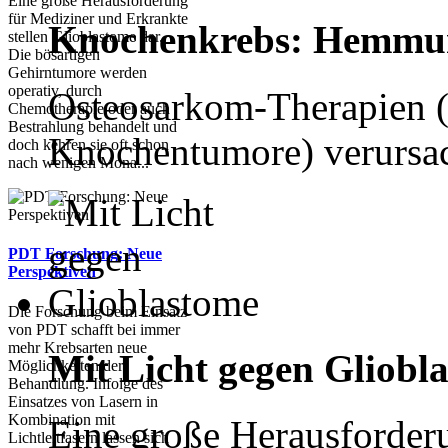
Eine große Herausforderung
für Mediziner und Erkrankte
Knochenkrebs: Hemmun
stellen Glioblastome dar.
Die bösartigen
Gehirntumore werden
operativ, durch
Osteosarkom-Therapien (h
Chemotherapie oder auch
Bestrahlung behandelt und
Knochentumore) verursach
doch kehren sie oft schon
nach wenigen Mona...
PDT Forschung: Neue
Perspektiven
Die Forschung beim Einsatz
von PDT schafft bei immer
mehr Krebsarten neue
Mit Licht gegen Gliobl
Möglichkeiten der
Behandlung. Infolge des
Einsatzes von Lasern in
Kombination mit
Eine große Herausforder
Lichtleitfasern lassen sich