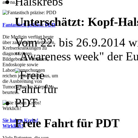
aus na...
Unterschätzt: Kopf-Hal
Fantastisch präzise: PDD
Die Medizin verfügt heute
Vom 22. bis 26.9.2014 wi
über zahlreichte Methoden,
Krebserkrankungen zu
"Awareness week" der Eu
diagnostizieren.
Bildgebende Verfahren,
Endoskopie sowie
Laboruntersuchungen
reichen jedoch nicht aus, um
die Ausbreitung von
Tumorzellen im Körper zu
beurtei...
Freie Fahrt für PDT
Sie haben Krebs!
Wirklich?
Viele Patienten, die von