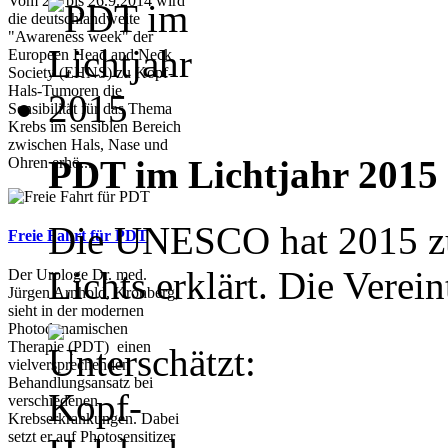
Vom 22. bis 26.9.2014 wird
die deutschlandweite
"Awareness week" der
Europeen Head and Neck
Society (EHNS) zu Kopf-
Hals-Tumoren die
Sensibilität für das Thema
Krebs im sensiblen Bereich
zwischen Hals, Nase und
PDT im Lichtjahr 2015
Ohren erhö...
Die UNESCO hat 2015 zum
Freie Fahrt für PDT
Lichts erklärt. Die Verein
Der Urologe Dr. med.
Jürgen Arnhold, Kronberg,
sieht in der modernen
Photodynamischen
Therapie (PDT) einen
vielversprechenden
Behandlungsansatz bei
verschiedenen
Krebserkrankungen. Dabei
setzt er auf Photosensitizer