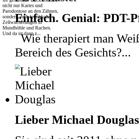
nicht nur Karies und
Parodontose an den Zähnen,
Einfach. Genial: PDT-Pf
sondern auch krankhafte
Zellwucherungen in
Mundhöhle und Rachen.
Und da ist dann z...
Wie therapiert man Weiß
Bereich des Gesichts?...
Lieber Michael Douglas