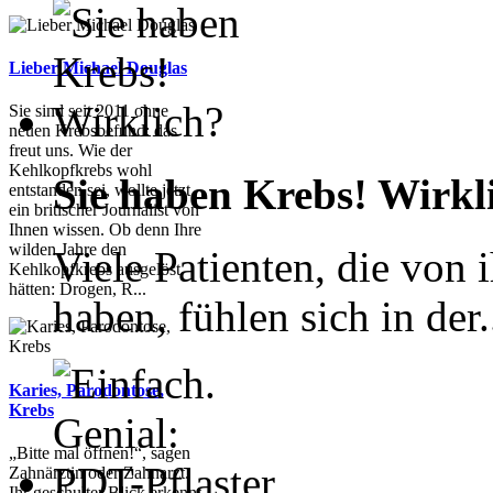
Lieber Michael Douglas
Sie sind seit 2011 ohne
neuen Krebsbefund: das
freut uns. Wie der
Kehlkopfkrebs wohl
Sie haben Krebs! Wirkl
entstanden sei, wollte jetzt
ein britischer Journalist von
Ihnen wissen. Ob denn Ihre
wilden Jahre den
Viele Patienten, die von 
Kehlkopfkrebs ausgelöst
hätten: Drogen, R...
haben, fühlen sich in der.
Karies, Parodontose,
Krebs
„Bitte mal öffnen!“, sagen
Zahnärztin oder Zahnarzt.
Ihr geschulter Blick erkennt