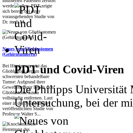
intubierten Patienten zerstört
werden sollen. PDT zeigte
sich bereits bei einer
vorausgehenden Studie von
Dr. med. M...
Neues von Glioblastomen
(Gehirntumoren)
PDT und Covid-Viren
Bei Hirntumoren ist das
Glioblastom der am
schwersten behandelbare
Tumor: Aufgrund ihrer
Die Philipps Universität
Gewebestruktur lassen sich
Glioblastome kaum
vollständig entfernen. Laut
Untersuchung, bei der mit
einer in der Neurosurgery
veröffentlichten Studie von
Professor Walter S...