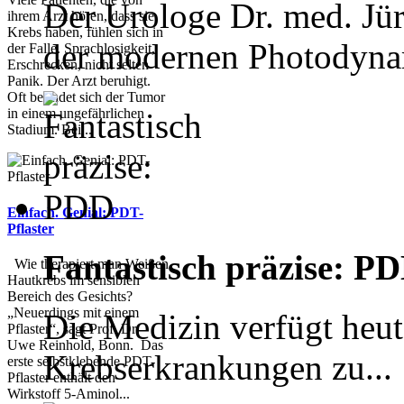
Der Urologe Dr. med. Jür
ihrem Arzt hören, dass sie
Krebs haben, fühlen sich in
der modernen Photodyna
der Falle. Sprachlosigkeit,
Erschrecken, nicht selten
Panik. Der Arzt beruhigt.
Oft befindet sich der Tumor
in einem ungefährlichen
Stadium. Bei...
Einfach. Genial: PDT-
Pflaster
Fantastisch präzise: P
Wie therapiert man Weißen
Hautkrebs im sensiblen
Bereich des Gesichts?
„Neuerdings mit einem
Die Medizin verfügt heut
Pflaster“, sagt Prof. Dr.
Uwe Reinhold, Bonn. Das
Krebserkrankungen zu...
erste selbstklebende PDT-
Pflaster enthält den
Wirkstoff 5-Aminol...