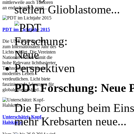
mittlerweile auch Tumoren
stellen Glioblastome...
an endoskopisch zugä...
PDT im Lichtjahr 2015
Die UNESCO hat 2015
zum Internationalen Jahr des
Lichts erklärt. Die Vereinten
Nationen wollen damit die
hohe Relevanz lichtbasierter
Technologien für unser
modernes Leben
verdeutlichen. Licht biete
PDT Forschung: Neue Pe
faszinierende Lösungen für
globale Herausford...
Die Forschung beim Eins
Unterschätzt: Kopf-
mehr Krebsarten neue...
Halskrebs